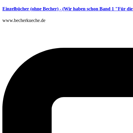
Einzelbücher (ohne Becher) - (Wir haben schon Band 1 "Für die
www.becherkueche.de