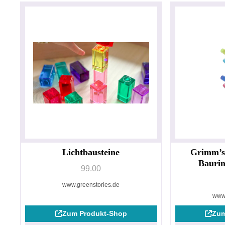
Lichtbausteine
Grimm’s 
Bauri
99.00
www.greenstories.de
www.
Zum Produkt-Shop
Zum